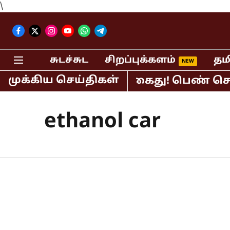
\
சுடச்சுட
சிறப்புக்களம்
தம
முக்கிய செய்திகள்
திபர் பி.ஆர்.சுந்தர் கைது! பெண் செய்
ethanol car