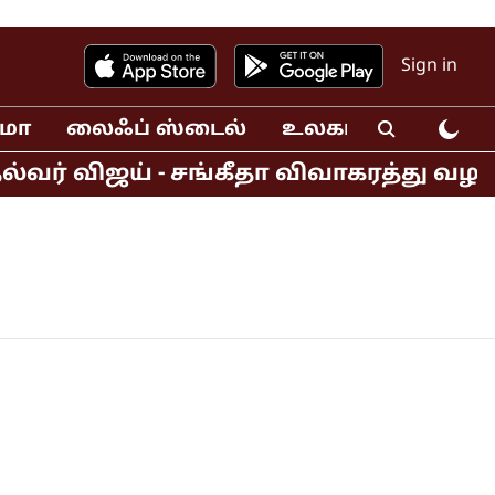
Sign in
ிமா
லைஃப் ஸ்டைல்
உலகம்
வீடியோ
்வர் விஜய் - சங்கீதா விவாகரத்து வழ