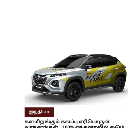
இந்தியா
களமிறங்கும் கலப்பு எரிபொருள்
வாகனங்கள்.. 100% எத்தனாலில் ஓடும்