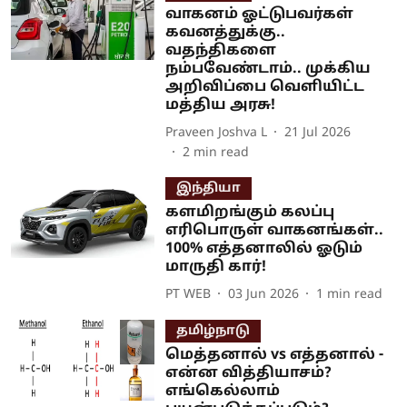
வாகனம் ஓட்டுபவர்கள்
கவனத்துக்கு..
வதந்திகளை
நம்பவேண்டாம்.. முக்கிய
அறிவிப்பை வெளியிட்ட
மத்திய அரசு!
Praveen Joshva L
21 Jul 2026
2
min read
இந்தியா
களமிறங்கும் கலப்பு
எரிபொருள் வாகனங்கள்..
100% எத்தனாலில் ஓடும்
மாருதி கார்!
PT WEB
03 Jun 2026
1
min read
தமிழ்நாடு
மெத்தனால் vs எத்தனால் -
என்ன வித்தியாசம்?
எங்கெல்லாம்