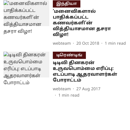
இந்தியா
’மனைவிகளால்
பாதிக்கப்பட்ட
கணவர்களி’ன்
வித்தியாசமான தசரா
விழா!
webteam
20 Oct 2018
1
min read
டிரெண்டிங்
டிடிவி தினகரன்
உருவபொம்மை எரிப்பு:
எடப்பாடி ஆதரவாளர்கள்
போராட்டம்
webteam
27 Aug 2017
1
min read