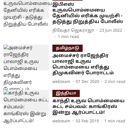
இபிஎஸ்
உருவபொம்மையை
தேனியில் எரிக்க முயற்சி -
தடுத்து நிறுத்திய போலீஸ்
நிவேதா ஜெகராஜா
23 Jun 2022
1
min read
தமிழ்நாடு
அமைச்சர் ராஜேந்திர
பாலாஜி உருவ
பொம்மையை எரித்து
திமுகவினர் போராட்டம்
webteam
07 Dec 2020
2
min read
இந்தியா
காந்தி உருவ பொம்மையை
சுட்ட சம்பவம்: காங்கிரஸ்
இன்று ஆர்ப்பாட்டம்!
webteam
03 Feb 2019
1
min read