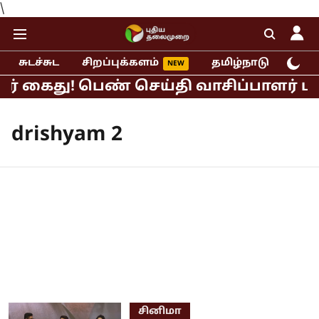
\
சுடச்சுட
சிறப்புக்களம்
தமிழ்நாடு
இந்
ர் கைது! பெண் செய்தி வாசிப்பாளர் பால
drishyam 2
சினிமா