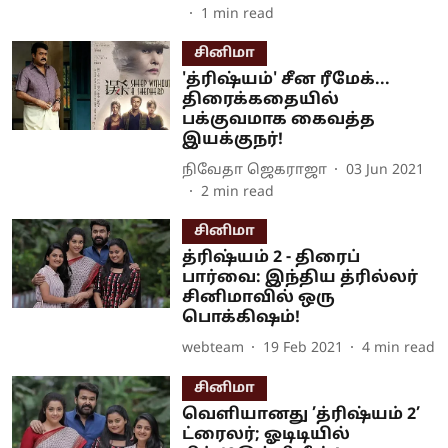
1
min read
சினிமா
'த்ரிஷ்யம்' சீன ரீமேக்...
திரைக்கதையில்
பக்குவமாக கைவத்த
இயக்குநர்!
நிவேதா ஜெகராஜா
03 Jun 2021
2
min read
சினிமா
த்ரிஷ்யம் 2 - திரைப்
பார்வை: இந்திய த்ரில்லர்
சினிமாவில் ஒரு
பொக்கிஷம்!
webteam
19 Feb 2021
4
min read
சினிமா
வெளியானது ’த்ரிஷ்யம் 2’
ட்ரைலர்; ஓடிடியில்