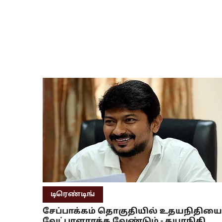
டிரெண்டிங்
சேப்பாக்கம் தொகுதியில் உதயநிதியை
வேட்பாளராக்க வேண்டும் - தயாநிதி