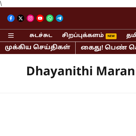
\
சுடச்சுட
சிறப்புக்களம்
தம
முக்கிய செய்திகள்
திபர் பி.ஆர்.சுந்தர் கைது! பெண் செய்
Dhayanithi Maran