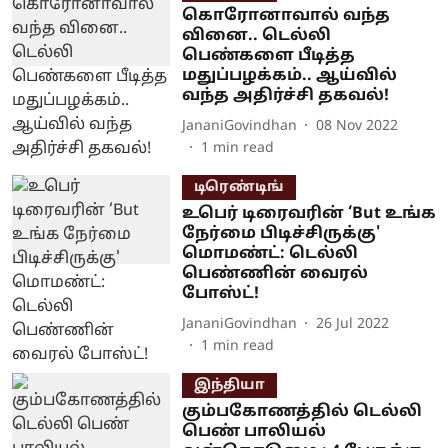
கொரோனாவால் வந்த
வினை.. டெல்லி
பெண்களை பீடித்த
மதுப்பழக்கம்.. ஆய்வில்
வந்த அதிர்ச்சி தகவல்!
JananiGovindhan
08 Nov 2022
1
min read
டிரெண்டிங்
உபெர் டிரைவரின் ‘But உங்க
நேர்மை பிடிச்சிருக்கு'
மொமண்ட்: டெல்லி
பெண்ணின் வைரல்
போஸ்ட்!
JananiGovindhan
26 Jul 2022
1
min read
இந்தியா
கும்பகோணத்தில் டெல்லி
பெண் பாலியல்