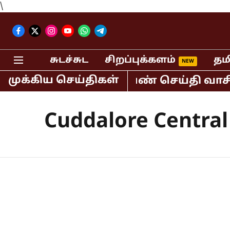
\
சுடச்சுட
சிறப்புக்களம்
தம
முக்கிய செய்திகள்
ஆர்.சுந்தர் கைது! பெண் செய்தி வாசிப்
Cuddalore Central