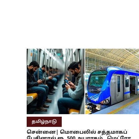
தமிழ்நாடு
சென்னை| மொபைலில் சத்தமாகப்
பேசினால் ரூ. 500 அபராதம்.. மெட்ரோ