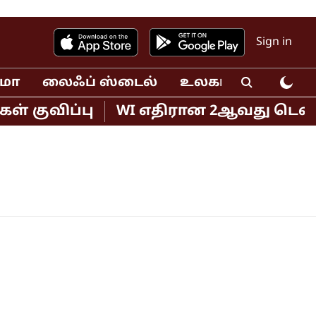
Sign in
ிமா
லைஃப் ஸ்டைல்
உலகம்
வீடியோ
் குவிப்பு
WI எதிரான 2ஆவது டெஸ்ட் 