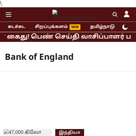
\
சுடச்சுட
சிறப்புக்களம்
தமிழ்நாடு
இந்
ர் கைது! பெண் செய்தி வாசிப்பாளர் பாலி
Bank of England
இந்தியா