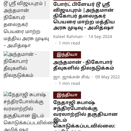
போர்ட் பிளேயர் டூ ஸ்ரீ
விஜயபுரம் |அந்தமான்
நிகோபர் தலைநகர்
பெயரை மாற்ற மத்திய
அரசு முடிவு – அமித்ஷா
Kaleel Rahman
14 Sep 2024
1
min read
இந்தியா
அந்தமான் - நிகோபார்
தீவுகளில் நிலநடுக்கம்
ஜா. ஜாக்சன் சிங்
09 May 2022
1
min read
இந்தியா
நேதாஜி சுபாஷ்
சந்திரபோஸ்க்கு ​
வரலாற்றில் தகுதியான
இடம்
கொடுக்கப்படவில்லை: