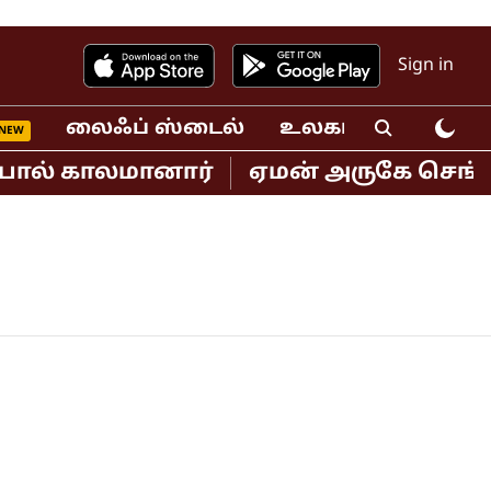
Sign in
லைஃப் ஸ்டைல்
உலகம்
வீடியோ
்பால் காலமானார்
ஏமன் அருகே செங்கடல