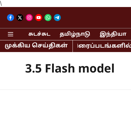
\
சுடச்சுட
தமிழ்நாடு
இந்தியா
முக்கிய செய்திகள்
ி, லகான் உள்ளிட்ட திரைப்படங்களில் நட
3.5 Flash model