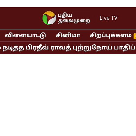
Live TV
விளையாட்டு
சினிமா
சிறப்புக்களம்
ித்த பிரதீவ் ராவத் புற்றுநோய் பாதிப