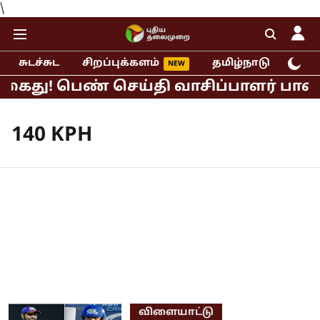
\
சுடச்சுட
சிறப்புக்களம்
தமிழ்நாடு
இந்
 கைது! பெண் செய்தி வாசிப்பாளர் பாலியல
140 KPH
விளையாட்டு