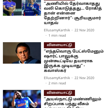
“அணியில் தேர்வாகாதது
வலி கொடுத்தது… ரோகித்
தான் என்னை
தேற்றினார்”- சூரியகுமார்
யாதவ்
EllusamyKarthik
22 Nov 2020
1
min read
விளையாட்டு
“எந்தவொரு பேட்ஸ்மேனும்
ஷார்ட் பாலுக்கு
முன்கூட்டியே தயாராக
இருக்க முடியாது” -
கவாஸ்கர்
EllusamyKarthik
22 Nov 2020
2
min read
விளையாட்டு
“அயல்நாட்டு மண்ணிலும்
சிறப்பாக பந்து வீசும்