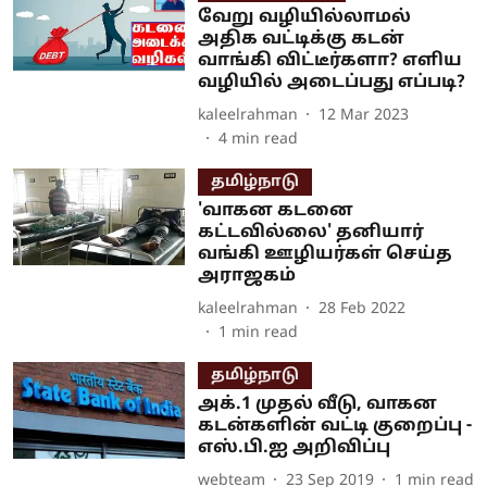
வேறு வழியில்லாமல்
அதிக வட்டிக்கு கடன்
வாங்கி விட்டீர்களா? எளிய
வழியில் அடைப்பது எப்படி?
kaleelrahman
12 Mar 2023
4
min read
தமிழ்நாடு
'வாகன கடனை
கட்டவில்லை' தனியார்
வங்கி ஊழியர்கள் செய்த
அராஜகம்
kaleelrahman
28 Feb 2022
1
min read
தமிழ்நாடு
அக்.1 முதல் வீடு, வாகன
கடன்களின் வட்டி குறைப்பு -
எஸ்.பி.ஐ அறிவிப்பு
webteam
23 Sep 2019
1
min read