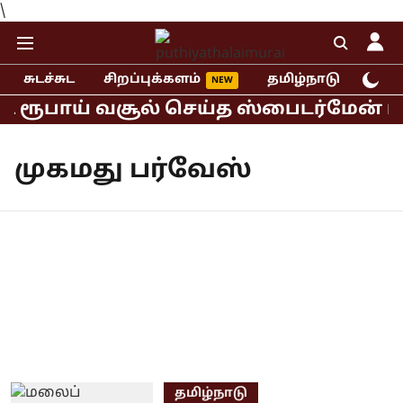
\
சுடச்சுட
சிறப்புக்களம்
தமிழ்நாடு
இந்
டி ரூபாய் வசூல் செய்த ஸ்பைடர்மேன் பி
முகமது பர்வேஸ்
தமிழ்நாடு