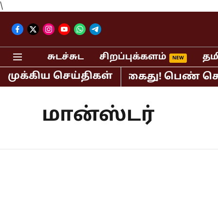
\
சுடச்சுட
சிறப்புக்களம்
தம
முக்கிய செய்திகள்
ிபர் பி.ஆர்.சுந்தர் கைது! பெண் செய்த
மான்ஸ்டர்