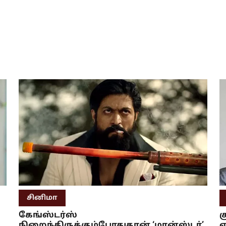
சினிமா
கேங்ஸ்டர்ஸ்
க
நிறைந்திருக்கும்போதுதான் ‘மான்ஸ்டர்’
எ