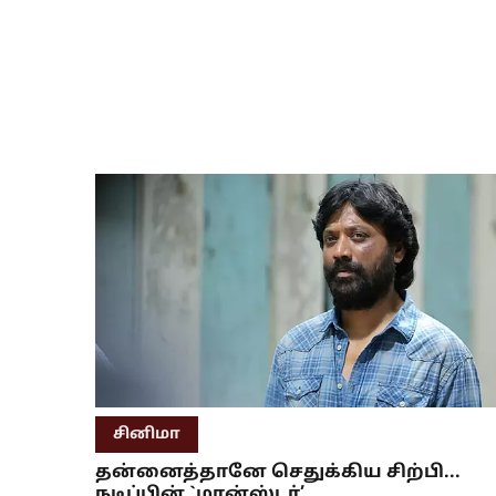
சினிமா
தன்னைத்தானே செதுக்கிய சிற்பி...
நடிப்பின் `மான்ஸ்டர்’