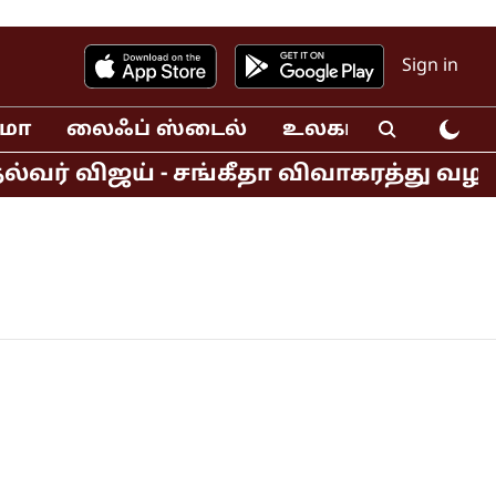
Sign in
ிமா
லைஃப் ஸ்டைல்
உலகம்
வீடியோ
்வர் விஜய் - சங்கீதா விவாகரத்து வழ