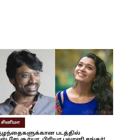
சினிமா
ுழந்தைகளுக்கான படத்தில்
ஸ்.ஜே.சூர்யா, பிரியா பவானி சங்கர்!