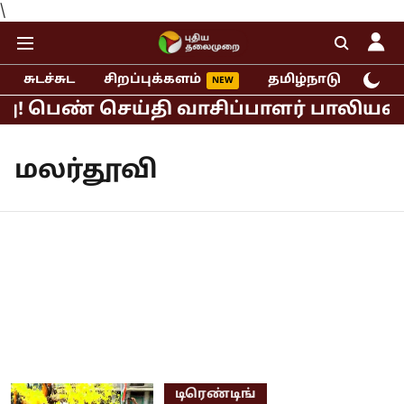
\
சுடச்சுட
சிறப்புக்களம்
தமிழ்நாடு
இந்
ு! பெண் செய்தி வாசிப்பாளர் பாலியல் ப
மலர்தூவி
டிரெண்டிங்