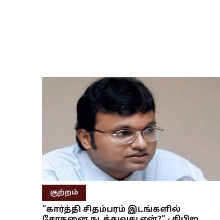
குற்றம்
”கார்த்தி சிதம்பரம் இடங்களில்
சோதனை நடத்துவது ஏன்?” - சிபிஐ