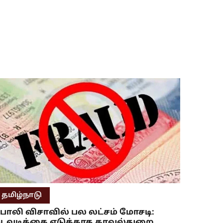
தமிழ்நாடு
ோலி விசாவில் பல லட்சம் மோசடி:
டவடிக்கை எடுக்காத காவல்துறை