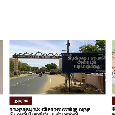
குற்றம்
ராமநாதபுரம்: விசாரணைக்கு வந்த
ப
டெல்லி போலீஸ்; ஆள் மாற்றி
ந