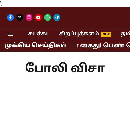
\
சுடச்சுட
சிறப்புக்களம்
தம
முக்கிய செய்திகள்
திபர் பி.ஆர்.சுந்தர் கைது! பெண் செய்
போலி விசா