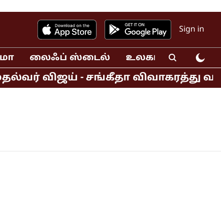
Sign in
ிமா
லைஃப் ஸ்டைல்
உலகம்
வீடியோ
ல்வர் விஜய் - சங்கீதா விவாகரத்து வ