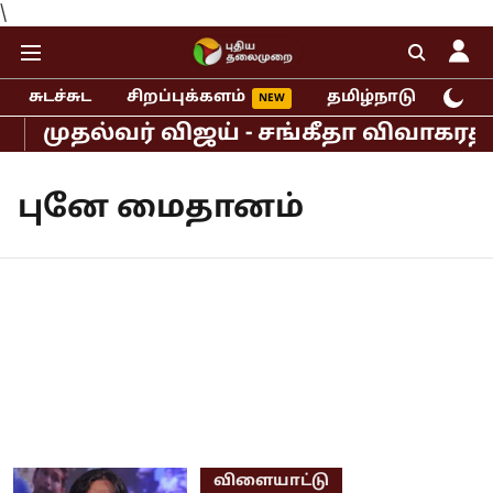
\
சுடச்சுட
சிறப்புக்களம்
தமிழ்நாடு
இந்
முதல்வர் விஜய் - சங்கீதா விவாகர
புனே மைதானம்
விளையாட்டு