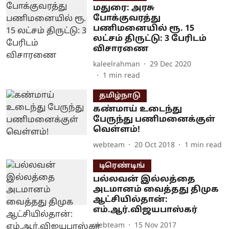
மதுரை: அரசு
போக்குவரத்து
பணிமனையில் ரூ. 15
லட்சம் திருட்டு: 3 பேரிடம்
விசாரணை
kaleelrahman
29 Dec 2020
1
min read
தமிழ்நாடு
கண்மாய் உடைந்து
பேருந்து பணிமனைக்குள்
வெள்ளம்!
webteam
20 Oct 2018
1
min read
டிரெண்டிங்
பல்லவன் இல்லத்தை
அடமானம் வைத்தது திமுக
ஆட்சியில்தான்:
எம்.ஆர்.விஜயபாஸ்கர்
webteam
15 Nov 2017