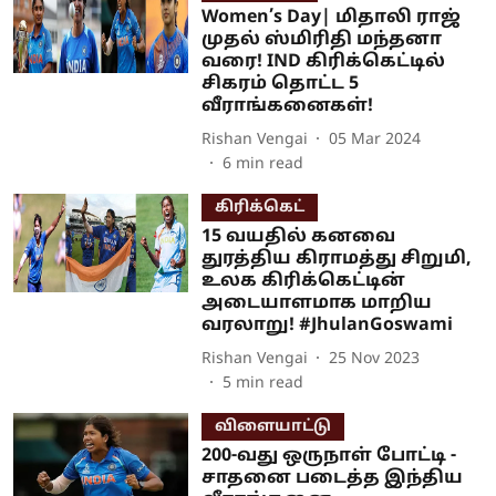
Women’s Day| மிதாலி ராஜ்
முதல் ஸ்மிரிதி மந்தனா
வரை! IND கிரிக்கெட்டில்
சிகரம் தொட்ட 5
வீராங்கனைகள்!
Rishan Vengai
05 Mar 2024
6
min read
கிரிக்கெட்
15 வயதில் கனவை
துரத்திய கிராமத்து சிறுமி,
உலக கிரிக்கெட்டின்
அடையாளமாக மாறிய
வரலாறு! #JhulanGoswami
Rishan Vengai
25 Nov 2023
5
min read
விளையாட்டு
200-வது ஒருநாள் போட்டி -
சாதனை படைத்த இந்திய