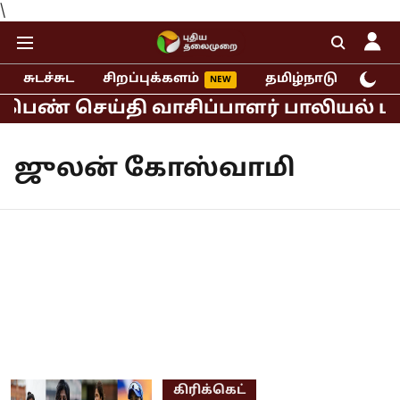
\
சுடச்சுட
சிறப்புக்களம்
தமிழ்நாடு
இந்
 பெண் செய்தி வாசிப்பாளர் பாலியல் புகா
ஜுலன் கோஸ்வாமி
கிரிக்கெட்