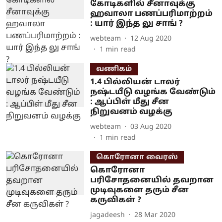
கோடிகளில் சீனாவுக்கு
ஹவாலா பணப்பரிமாற்றம்
: யார் இந்த லு சாங் ?
webteam
12 Aug 2020
1
min read
வணிகம்
1.4 பில்லியன் டாலர்
நஷ்டயீடு வழங்க வேண்டும்
: ஆப்பிள் மீது சீன
நிறுவனம் வழக்கு
webteam
03 Aug 2020
1
min read
கொரோனா வைரஸ்
கொரோனா
பரிசோதனையில் தவறான
முடிவுகளை தரும் சீன
கருவிகள் ?
jagadeesh
28 Mar 2020