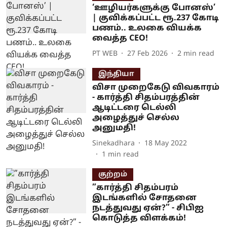
‘ஊழியர்களுக்கு போனஸ்’
| குவிக்கப்பட்ட ரூ.237 கோடி
பணம்.. உலகை வியக்க
வைத்த CEO!
PT WEB
27 Feb 2026
2
min read
இந்தியா
விசா முறைகேடு விவகாரம்
- கார்த்தி சிதம்பரத்தின்
ஆடிட்டரை டெல்லி
அழைத்துச் செல்ல
அனுமதி!
Sinekadhara
18 May 2022
1
min read
குற்றம்
”கார்த்தி சிதம்பரம்
இடங்களில் சோதனை
நடத்துவது ஏன்?” - சிபிஐ
கொடுத்த விளக்கம்!