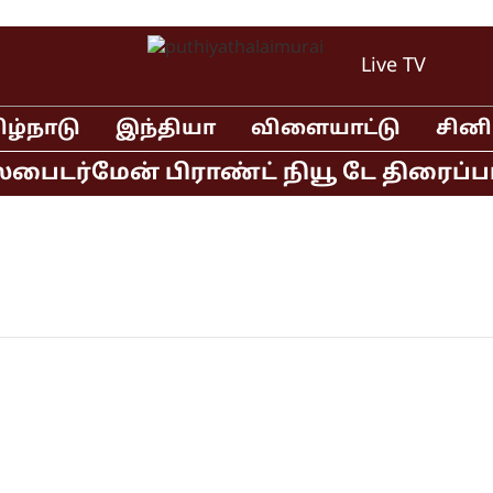
Live TV
ிழ்நாடு
இந்தியா
விளையாட்டு
சின
்பைடர்மேன் பிராண்ட் நியூ டே திரைப்பட