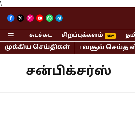
\
சுடச்சுட
சிறப்புக்களம்
தம
முக்கிய செய்திகள்
ட்டும் 400 கோடி ரூபாய் வசூல் செய்த ஸ
சன்பிக்சர்ஸ்