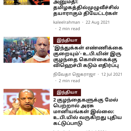
அனுமதி:
தமிழகத்தில்முழுவீச்சில்
தயாராகும் தியேட்டர்கள்
kaleelrahman
22 Aug 2021
2
min read
இந்தியா
'இந்துக்கள் எண்ணிக்கை
குறையும்'- உ.பி.யின் இரு
குழந்தை கொள்கைக்கு
விஹெச்பி கடும் எதிர்ப்பு
நிவேதா ஜெகராஜா
12 Jul 2021
2
min read
இந்தியா
2 குழந்தைகளுக்கு மேல்
பெற்றால் அரசு
மானியங்கள் இல்லை:
உ.பி.யில் வருகிறது புதிய
கட்டுப்பாடு