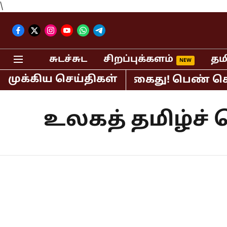
\
சுடச்சுட
சிறப்புக்களம்
தம
முக்கிய செய்திகள்
திபர் பி.ஆர்.சுந்தர் கைது! பெண் செய்
உலகத் தமிழ்ச்