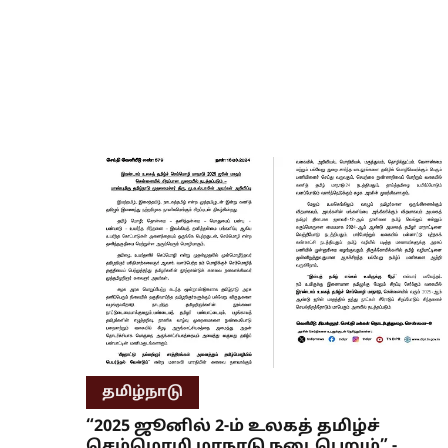
தமிழ்நாடு
“2025 ஜூனில் 2-ம் உலகத் தமிழ்ச்
செம்மொழி மாநாடு நடைபெறும்” -