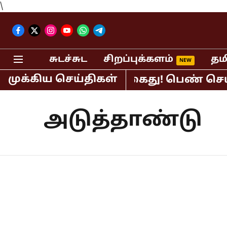
\
சுடச்சுட
சிறப்புக்களம்
தம
முக்கிய செய்திகள்
ர் பி.ஆர்.சுந்தர் கைது! பெண் செய்தி 
அடுத்தாண்டு