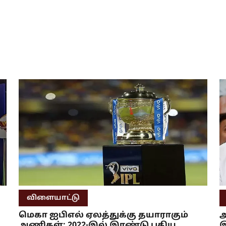
விளையாட்டு
மெகா ஐபிஎல் ஏலத்துக்கு தயாராகும்
அ
அணிகள்: 2022-இல் இரண்டு புதிய