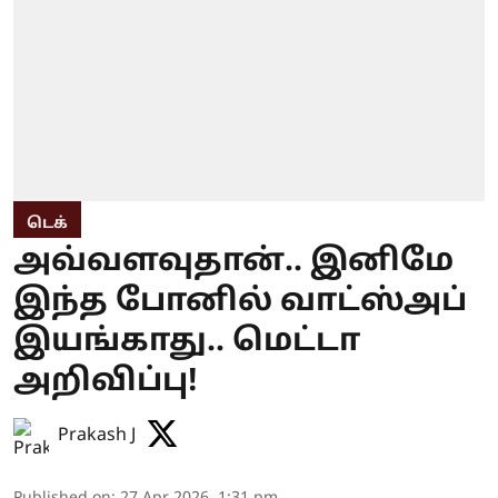
டெக்
அவ்வளவுதான்.. இனிமே
இந்த போனில் வாட்ஸ்அப்
இயங்காது.. மெட்டா
அறிவிப்பு!
Prakash J