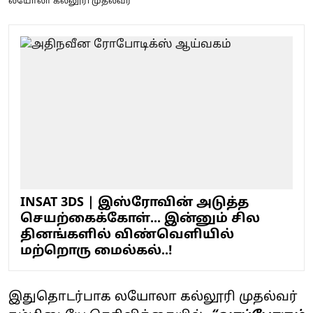
லயோலா கல்லூரி முதல்வர்
INSAT 3DS | இஸ்ரோவின் அடுத்த
செயற்கைக்கோள்... இன்னும் சில
தினங்களில் விண்வெளியில்
மற்றொரு மைல்கல்..!
இதுதொடர்பாக லயோலா கல்லூரி முதல்வர்