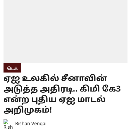
டெக்
ஏஐ உலகில் சீனாவின்
அடுத்த அதிரடி.. கிமி கே3
என்ற புதிய ஏஐ மாடல்
அறிமுகம்!
Rishan Vengai