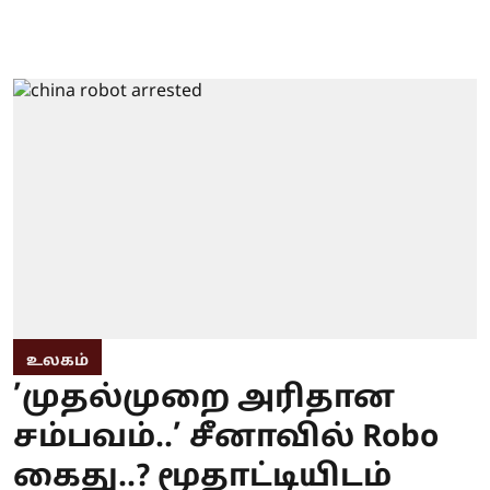
உலகம்
’முதல்முறை அரிதான
சம்பவம்..’ சீனாவில் Robo
கைது..? மூதாட்டியிடம்