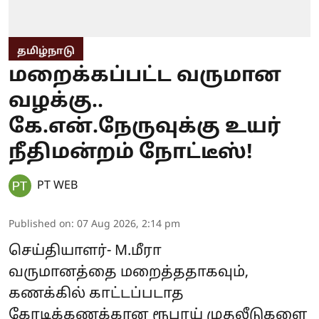
தமிழ்நாடு
மறைக்கப்பட்ட வருமான
வழக்கு..
கே.என்.நேருவுக்கு உயர்
நீதிமன்றம் நோட்டீஸ்!
PT WEB
Published on
:
07 Aug 2026, 2:14 pm
செய்தியாளர்- M.மீரா
வருமானத்தை மறைத்ததாகவும்,
கணக்கில் காட்டப்படாத
கோடிக்கணக்கான ரூபாய் முதலீடுகளை