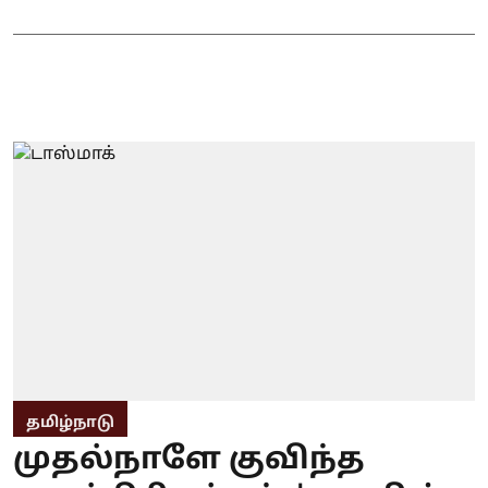
தமிழ்நாடு
முதல்நாளே குவிந்த