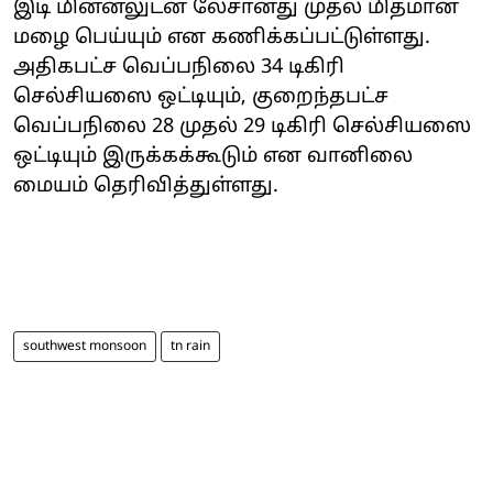
இடி மின்னலுடன் லேசானது முதல் மிதமான
மழை பெய்யும் என கணிக்கப்பட்டுள்ளது.
அதிகபட்ச வெப்பநிலை 34 டிகிரி
செல்சியஸை ஒட்டியும், குறைந்தபட்ச
வெப்பநிலை 28 முதல் 29 டிகிரி செல்சியஸை
ஒட்டியும் இருக்கக்கூடும் என வானிலை
மையம் தெரிவித்துள்ளது.
southwest monsoon
tn rain