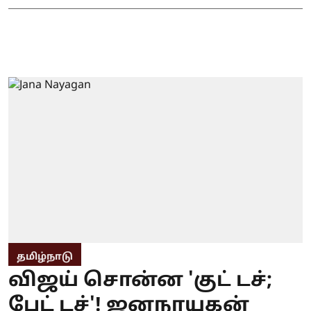
தமிழ்நாடு
விஜய் சொன்ன 'குட் டச்;
பேட் டச்'! ஜனநாயகன்