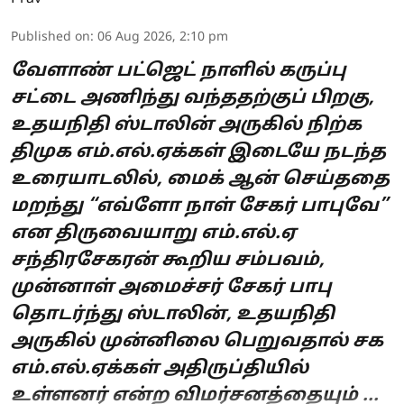
Published on
:
06 Aug 2026, 2:10 pm
வேளாண் பட்ஜெட் நாளில் கருப்பு
சட்டை அணிந்து வந்ததற்குப் பிறகு,
உதயநிதி ஸ்டாலின் அருகில் நிற்க
திமுக எம்.எல்.ஏக்கள் இடையே நடந்த
உரையாடலில், மைக் ஆன் செய்ததை
மறந்து “எவ்ளோ நாள் சேகர் பாபுவே”
என திருவையாறு எம்.எல்.ஏ
சந்திரசேகரன் கூறிய சம்பவம்,
முன்னாள் அமைச்சர் சேகர் பாபு
தொடர்ந்து ஸ்டாலின், உதயநிதி
அருகில் முன்னிலை பெறுவதால் சக
எம்.எல்.ஏக்கள் அதிருப்தியில்
உள்ளனர் என்ற விமர்சனத்தையும் ...