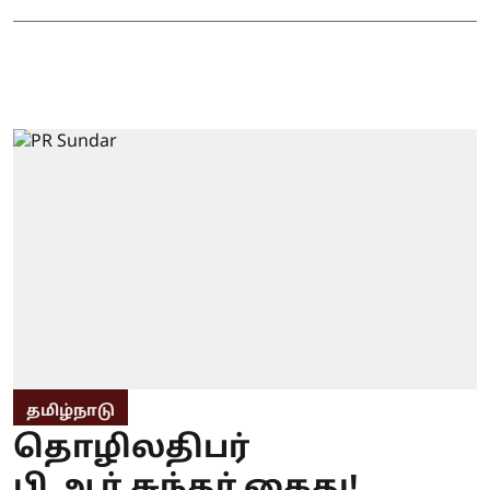
தமிழ்நாடு
தொழிலதிபர்
பி.ஆர்.சுந்தர் கைது!