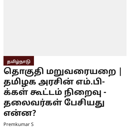
தமிழ்நாடு
தொகுதி மறுவரையறை |
தமிழக அரசின் எம்.பி-
க்கள் கூட்டம் நிறைவு -
தலைவர்கள் பேசியது
என்ன?
Premkumar S