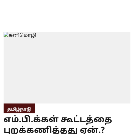
தமிழ்நாடு
எம்.பி.க்கள் கூட்டத்தை
புறக்கணித்தது ஏன்.?