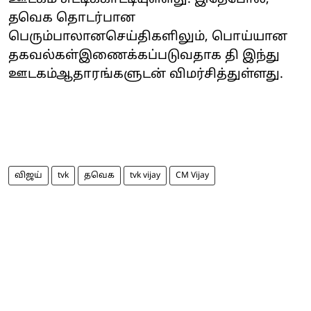
தவெக தொடர்பான
பெரும்பாலானசெய்திகளிலும், பொய்யான
தகவல்கள்இணைக்கப்படுவதாக தி இந்து
ஊடகம்ஆதாரங்களுடன் விமர்சித்துள்ளது.
விஜய்
tvk
தவெக
tvk vijay
CM Vijay