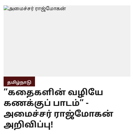
தமிழ்நாடு
”கதைகளின் வழியே
கணக்குப் பாடம்” -
அமைச்சர் ராஜ்மோகன்
அறிவிப்பு!