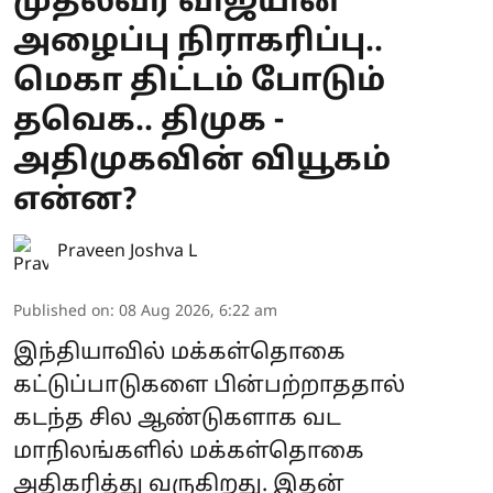
முதல்வர் விஜயின்
அழைப்பு நிராகரிப்பு..
மெகா திட்டம் போடும்
தவெக.. திமுக -
அதிமுகவின் வியூகம்
என்ன?
Praveen Joshva L
Published on
:
08 Aug 2026, 6:22 am
இந்தியாவில் மக்கள்தொகை
கட்டுப்பாடுகளை பின்பற்றாததால்
கடந்த சில ஆண்டுகளாக வட
மாநிலங்களில் மக்கள்தொகை
அதிகரித்து வருகிறது. இதன்