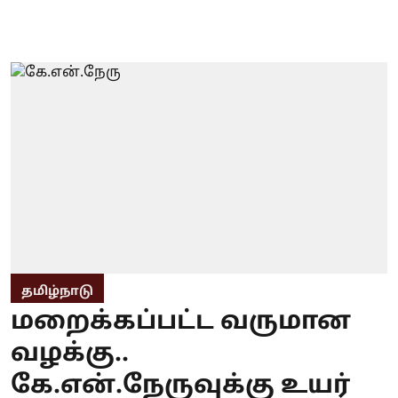
தமிழ்நாடு
மறைக்கப்பட்ட வருமான
வழக்கு..
கே.என்.நேருவுக்கு உயர்