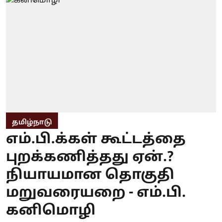
தமிழ்நாடு
எம்.பி.க்கள் கூட்டத்தை
புறக்கணித்தது ஏன்.?
நியாயமான தொகுதி
மறுவரையறை - எம்.பி.
கனிமொழி