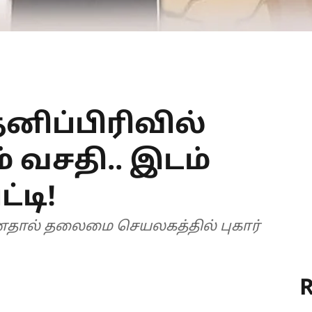
னிப்பிரிவில்
ம் வசதி.. இடம்
்டி!
ானதால் தலைமை செயலகத்தில் புகார்
R