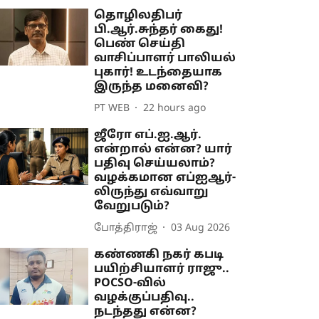
தொழிலதிபர்
பி.ஆர்.சுந்தர் கைது!
பெண் செய்தி
வாசிப்பாளர் பாலியல்
புகார்! உடந்தையாக
இருந்த மனைவி?
PT WEB
22 hours ago
ஜீரோ எப்.ஐ.ஆர்.
என்றால் என்ன? யார்
பதிவு செய்யலாம்?
வழக்கமான எப்ஐஆர்-
லிருந்து எவ்வாறு
வேறுபடும்?
போத்திராஜ்
03 Aug 2026
கண்ணகி நகர் கபடி
பயிற்சியாளர் ராஜு..
POCSO-வில்
வழக்குப்பதிவு..
நடந்தது என்ன?