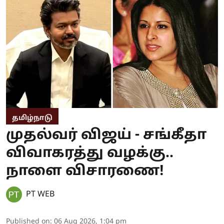
தமிழ்நாடு
முதல்வர் விஜய் - சங்கீதா
விவாகரத்து வழக்கு..
நாளை விசாரணை!
PT WEB
Published on
:
06 Aug 2026, 1:04 pm