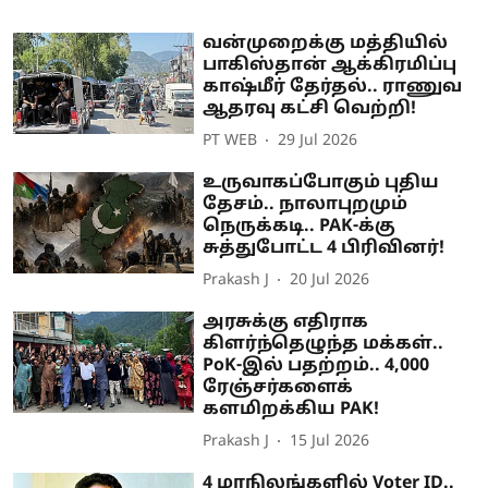
வன்முறைக்கு மத்தியில்
பாகிஸ்தான் ஆக்கிரமிப்பு
காஷ்மீர் தேர்தல்.. ராணுவ
ஆதரவு கட்சி வெற்றி!
PT WEB
29 Jul 2026
உருவாகப்போகும் புதிய
தேசம்.. நாலாபுறமும்
நெருக்கடி.. PAK-க்கு
சுத்துபோட்ட 4 பிரிவினர்!
Prakash J
20 Jul 2026
அரசுக்கு எதிராக
கிளர்ந்தெழுந்த மக்கள்..
PoK-இல் பதற்றம்.. 4,000
ரேஞ்சர்களைக்
களமிறக்கிய PAK!
Prakash J
15 Jul 2026
4 மாநிலங்களில் Voter ID..