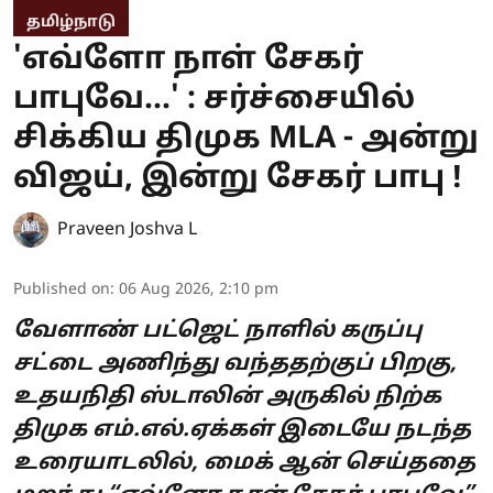
தமிழ்நாடு
'எவ்ளோ நாள் சேகர்
பாபுவே...' : சர்ச்சையில்
சிக்கிய திமுக MLA - அன்று
விஜய், இன்று சேகர் பாபு !
Praveen Joshva L
Published on
:
06 Aug 2026, 2:10 pm
வேளாண் பட்ஜெட் நாளில் கருப்பு
சட்டை அணிந்து வந்ததற்குப் பிறகு,
உதயநிதி ஸ்டாலின் அருகில் நிற்க
திமுக எம்.எல்.ஏக்கள் இடையே நடந்த
உரையாடலில், மைக் ஆன் செய்ததை