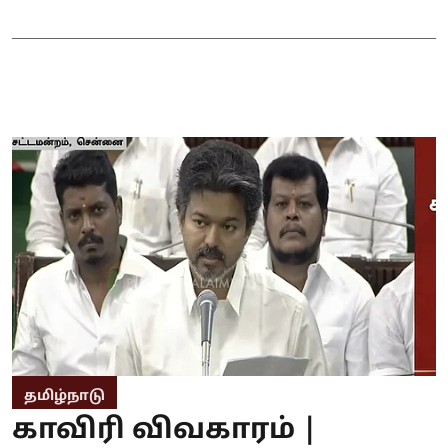
தமிழ்நாடு
காவிரி விவகாரம் |