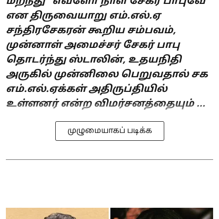
மறந்து “எவ்ளோ நாள் சேகர் பாபுவே”
என திருவையாறு எம்.எல்.ஏ
சந்திரசேகரன் கூறிய சம்பவம்,
முன்னாள் அமைச்சர் சேகர் பாபு
தொடர்ந்து ஸ்டாலின், உதயநிதி
அருகில் முன்னிலை பெறுவதால் சக
எம்.எல்.ஏக்கள் அதிருப்தியில்
உள்ளனர் என்ற விமர்சனத்தையும் ...
முழுமையாகப் படிக்க