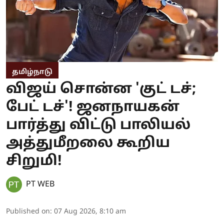
தமிழ்நாடு
விஜய் சொன்ன 'குட் டச்;
பேட் டச்'! ஜனநாயகன்
பார்த்து விட்டு பாலியல்
அத்துமீறலை கூறிய
சிறுமி!
PT WEB
Published on
:
07 Aug 2026, 8:10 am