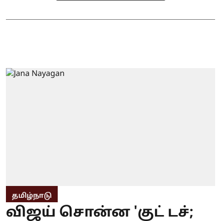
தமிழ்நாடு
விஜய் சொன்ன 'குட் டச்;