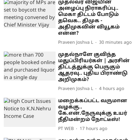
முதல்வர் விஜயின்
அழைப்பு நிராகரிப்பு..
மெகா திட்டம் போடும்
தவெக.. திமுக -
அதிமுகவின் வியூகம்
என்ன?
Praveen Joshva L
30 minutes ago
முதல்நாளே குவிந்த
மதுப்பிரியர்கள் | அரசின்
திட்டத்துக்கு பெருகும்
ஆதரவு.. புதிய பிராண்டு
அறிமுகம்?
Praveen Joshva L
4 hours ago
மறைக்கப்பட்ட வருமான
வழக்கு..
கே.என்.நேருவுக்கு உயர்
நீதிமன்றம் நோட்டீஸ்!
PT WEB
17 hours ago