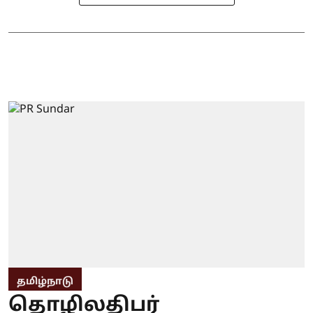
தமிழ்நாடு
தொழிலதிபர்