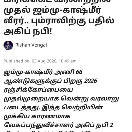
கிரிக்கெட் வரலாற்றில்
முதல் ஜம்மு-காஷ்மீர்
வீரர்.. பும்ராவிற்கு பதில்
அகிப் நபி!
Rishan Vengai
Published on
:
03 Aug 2026, 10:49 am
ஜம்மு-காஷ்மீர் அணி 66
ஆண்டுகளுக்குப் பிறகு 2026
ரஞ்சிக்கோப்பையை
முதல்முறையாக வென்று வரலாறு
படைத்தது. இந்த வெற்றியின்
முக்கிய காரணமாக
வேகப்பந்துவீச்சாளர் அகிப் நபி 2