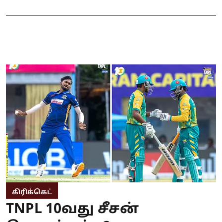
கிரிக்கெட்
TNPL 10வது சீசன்