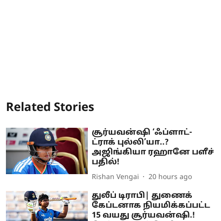
Related Stories
சூர்யவன்ஷி ‘ஃப்ளாட்-
ட்ராக் புல்லி’யா..?
அஜிங்கியா ரஹானே பளீச்
பதில்!
Rishan Vengai
20 hours ago
துலீப் டிராபி| துணைக்
கேப்டனாக நியமிக்கப்பட்ட
15 வயது சூர்யவன்ஷி.!