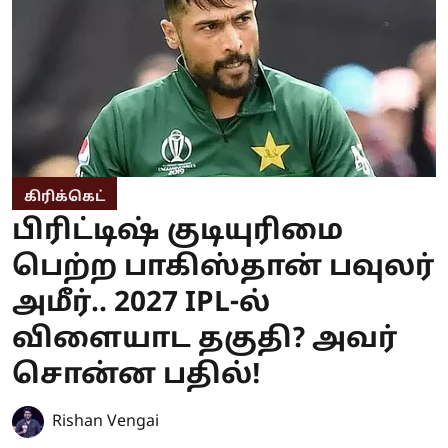
கிரிக்கெட்
பிரிட்டிஷ் குடியுரிமை
பெற்ற பாகிஸ்தான் பவுலர்
அமீர்.. 2027 IPL-ல்
விளையாட தகுதி? அவர்
சொன்ன பதில்!
Rishan Vengai