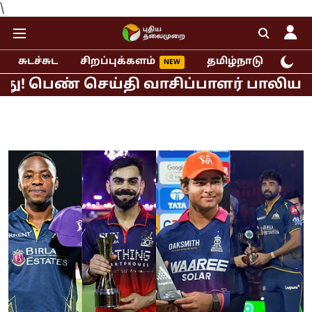
\
சுடச்சுட
சிறப்புக்களம்
தமிழ்நாடு
இந்
் செய்தி வாசிப்பாளர் பாலியல் புகார்!