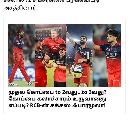
சீசனில் 72 சிக்சர்களை பறக்கவிட்டு
அசத்தினார்.
முதல் கோப்பை to 2வது...to 3வது?
கோப்பை கலாச்சாரம் உருவானது
எப்படி? RCB-ன் சக்சஸ் ஃபார்முலா!