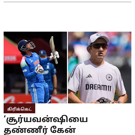
கிரிக்கெட்
‘சூர்யவன்ஷியை
தண்ணீர் கேன்