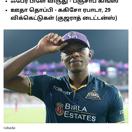
ஃபேர் பிளே விருது - பஞ்சாப் கிங்ஸ்
ஊதா தொப்பி - ககிசோ ரபாடா, 29
விக்கெட்டுகள் (குஜராத் டைட்டன்ஸ்)
rabada