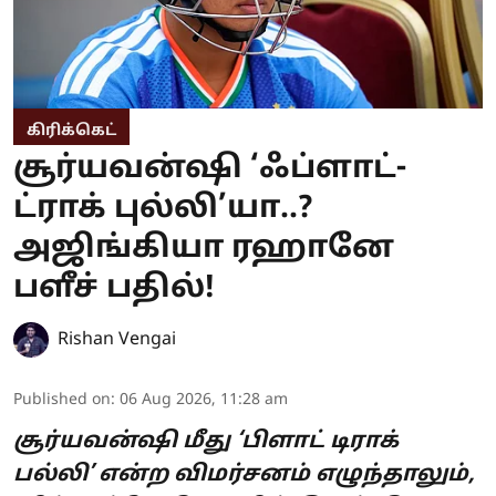
கிரிக்கெட்
சூர்யவன்ஷி ‘ஃப்ளாட்-
ட்ராக் புல்லி’யா..?
அஜிங்கியா ரஹானே
பளீச் பதில்!
Rishan Vengai
Published on
:
06 Aug 2026, 11:28 am
சூர்யவன்ஷி மீது ‘பிளாட் டிராக்
பல்லி’ என்ற விமர்சனம் எழுந்தாலும்,