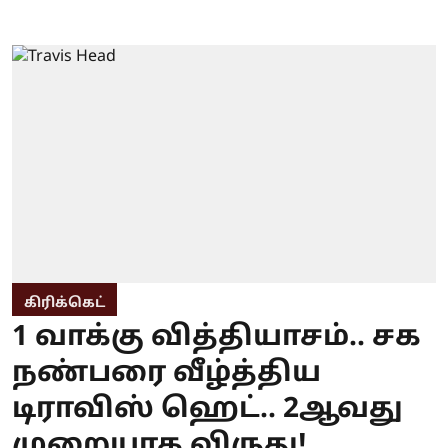
கிரிக்கெட்
1 வாக்கு வித்தியாசம்.. சக
நண்பரை வீழ்த்திய
டிராவிஸ் ஹெட்.. 2ஆவது
முறையாக விருது!