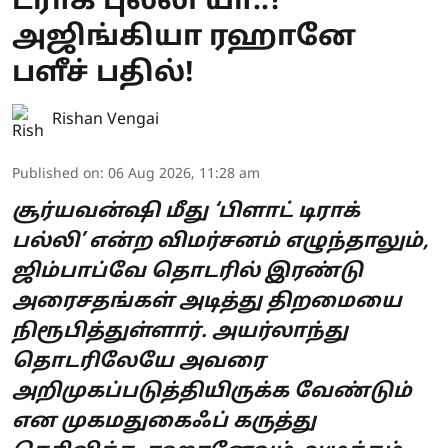
ட்ராக் புல்லி’யா..?
அஜிங்கியா ரஹானே
பளீச் பதில்!
Rishan Vengai
Published on
:
06 Aug 2026, 11:28 am
சூர்யவன்ஷி மீது ‘பிளாட் டிராக்
பல்லி’ என்ற விமர்சனம் எழுந்தாலும்,
ஜிம்பாப்வே தொடரில் இரண்டு
அரைசதங்கள் அடித்து திறமையை
நிரூபித்துள்ளார். அயர்லாந்து
தொடரிலேயே அவரை
அறிமுகப்படுத்தியிருக்க வேண்டும்
என முகமதுகைஃப் கருத்து