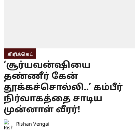
கிரிக்கெட்
‘சூர்யவன்ஷியை
தண்ணீர் கேன்
தூக்கச்சொல்லி..’ கம்பீர்
நிர்வாகத்தை சாடிய
முன்னாள் வீரர்!
Rishan Vengai