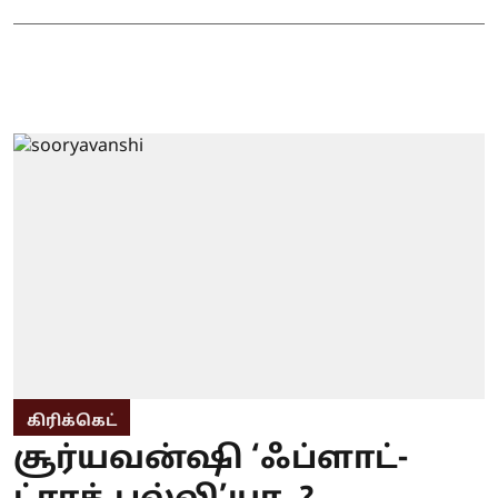
கிரிக்கெட்
சூர்யவன்ஷி ‘ஃப்ளாட்-