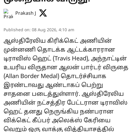
Prakash J
Published on
:
08 Aug 2026, 4:10 am
ஆஸ்திரேலிய கிரிக்கெட் அணியின்
முன்னணி தொடக்க ஆட்டக்காரரான
டிராவிஸ் ஹெட் (Travis Head), அந்நாட்டின்
உயரிய விருதான ஆலன் பார்டர் விருதை
(Allan Border Medal) தொடர்ச்சியாக
இரண்டாவது ஆண்டாகப் பெற்று
சாதனை படைத்துள்ளார். ஆஸ்திரேலிய
அணியின் நட்சத்திர பேட்டரான டிராவிஸ்
ஹெட் தனது நெருங்கிய நண்பரான
விக்கெட் கீப்பர் அலெக்ஸ் கேரியை
வெறும் ஒரு வாக்கு வித்தியாசத்தில்