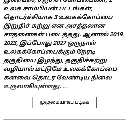
இண்டீஸ், 6 ஐசிசி கோப்பைகள், 2
உலக சாம்பியன் பட்டங்கள்,
தொடர்ச்சியாக 3 உலகக்கோப்பை
இறுதிச் சுற்று என அசத்தலான
சாதனைகள் படைத்தது. ஆனால் 2019,
2023, இப்போது 2027 ஒருநாள்
உலகக்கோப்பைக்கும் நேரடி
தகுதியை இழந்து, தகுதிச்சுற்று
வழியால் மட்டுமே உலகக்கோப்பை
கனவை தொடர வேண்டிய நிலை
உருவாகியுள்ளது.
...
முழுமையாகப் படிக்க