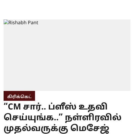
கிரிக்கெட்
“CM சார்.. ப்ளீஸ் உதவி
செய்யுங்க..” நள்ளிரவில்
முதல்வருக்கு மெசேஜ்