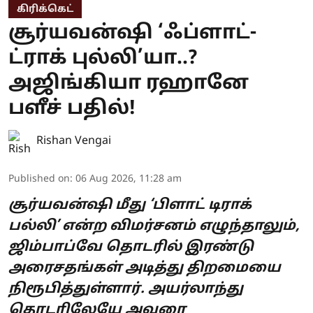
கிரிக்கெட்
சூர்யவன்ஷி ‘ஃப்ளாட்-
ட்ராக் புல்லி’யா..?
அஜிங்கியா ரஹானே
பளீச் பதில்!
Rishan Vengai
Published on
:
06 Aug 2026, 11:28 am
சூர்யவன்ஷி மீது ‘பிளாட் டிராக்
பல்லி’ என்ற விமர்சனம் எழுந்தாலும்,
ஜிம்பாப்வே தொடரில் இரண்டு
அரைசதங்கள் அடித்து திறமையை
நிரூபித்துள்ளார். அயர்லாந்து
தொடரிலேயே அவரை