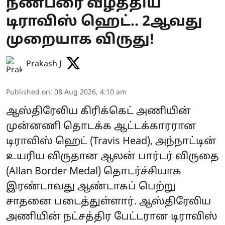
நண்பரை வீழ்த்திய
டிராவிஸ் ஹெட்.. 2ஆவது
முறையாக விருது!
Prakash J
Published on
:
08 Aug 2026, 4:10 am
ஆஸ்திரேலிய கிரிக்கெட் அணியின்
முன்னணி தொடக்க ஆட்டக்காரரான
டிராவிஸ் ஹெட் (Travis Head), அந்நாட்டின்
உயரிய விருதான ஆலன் பார்டர் விருதை
(Allan Border Medal) தொடர்ச்சியாக
இரண்டாவது ஆண்டாகப் பெற்று
சாதனை படைத்துள்ளார். ஆஸ்திரேலிய
அணியின் நட்சத்திர பேட்டரான டிராவிஸ்