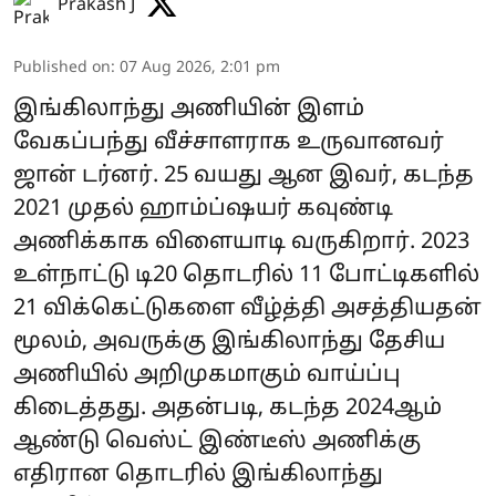
Prakash J
Published on
:
07 Aug 2026, 2:01 pm
இங்கிலாந்து அணியின் இளம்
வேகப்பந்து வீச்சாளராக உருவானவர்
ஜான் டர்னர். 25 வயது ஆன இவர், கடந்த
2021 முதல் ஹாம்ப்ஷயர் கவுண்டி
அணிக்காக விளையாடி வருகிறார். 2023
உள்நாட்டு டி20 தொடரில் 11 போட்டிகளில்
21 விக்கெட்டுகளை வீழ்த்தி அசத்தியதன்
மூலம், அவருக்கு இங்கிலாந்து தேசிய
அணியில் அறிமுகமாகும் வாய்ப்பு
கிடைத்தது. அதன்படி, கடந்த 2024ஆம்
ஆண்டு வெஸ்ட் இண்டீஸ் அணிக்கு
எதிரான தொடரில் இங்கிலாந்து