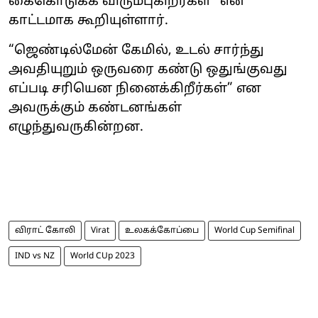
கைகொடுக்க விரும்புகிறீர்கள்” என
காட்டமாக கூறியுள்ளார்.
“ஜெண்டில்மேன் கேமில், உடல் சார்ந்து
அவதியுறும் ஒருவரை கண்டு ஒதுங்குவது
எப்படி சரியென நினைக்கிறீர்கள்” என
அவருக்கும் கண்டனங்கள்
எழுந்துவருகின்றன.
விராட் கோலி
Virat
உலகக்கோப்பை
World Cup Semifinal
IND vs NZ
World CUp 2023