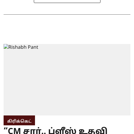
கிரிக்கெட்
“CM சார்.. ப்ளீஸ் உதவி