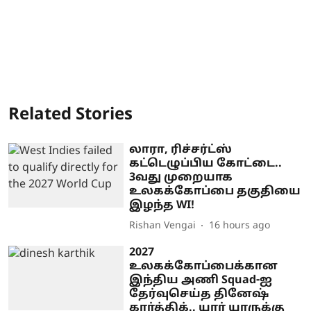
Related Stories
லாரா, ரிச்சர்ட்ஸ்
கட்டெழுப்பிய கோட்டை..
3வது முறையாக
உலகக்கோப்பை தகுதியை
இழந்த WI!
Rishan Vengai
16 hours ago
2027
உலகக்கோப்பைக்கான
இந்திய அணி Squad-ஐ
தேர்வுசெய்த தினேஷ்
கார்த்திக்.. யார் யாருக்கு