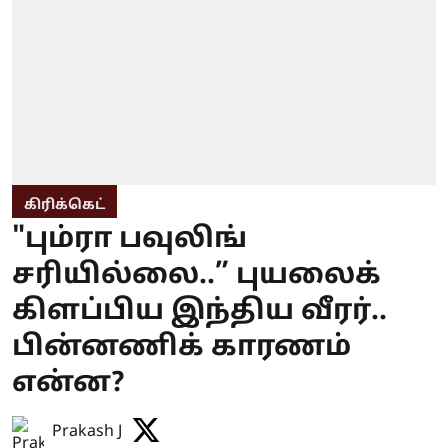
கிரிக்கெட்
"பும்ரா பவுலிங்
சரியில்லை..” புயலைக்
கிளப்பிய இந்திய வீரர்..
பின்னணிக் காரணம்
என்ன?
Prakash J