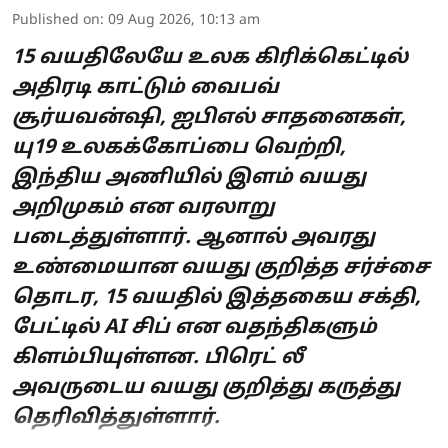
Published on
:
09 Aug 2026, 10:13 am
15 வயதிலேயே உலக கிரிக்கெட்டில்
அதிரடி காட்டும் வைபவ்
சூர்யவன்ஷி, ஐபிஎல் சாதனைகள்,
யு19 உலகக்கோப்பை வெற்றி,
இந்திய அணியில் இளம் வயது
அறிமுகம் என வரலாறு
படைத்துள்ளார். ஆனால் அவரது
உண்மையான வயது குறித்த சர்ச்சை
தொடர, 15 வயதில் இத்தகைய சக்தி,
பேட்டில் AI சிப் என வதந்திகளும்
கிளம்பியுள்ளன. பிரெட் லீ
அவருடைய வயது குறித்து கருத்து
தெரிவித்துள்ளார்.