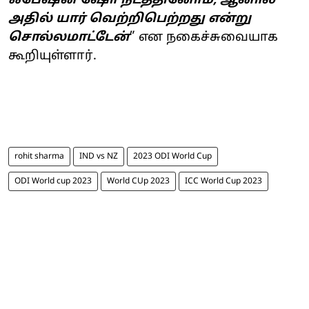
ஃபேஷன் ஷோ நடத்தினோம், ஆனால்
அதில் யார் வெற்றிபெற்றது என்று
சொல்லமாட்டேன்
” என நகைச்சுவையாக
கூறியுள்ளார்.
rohit sharma
IND vs NZ
2023 ODI World Cup
ODI World cup 2023
World CUp 2023
ICC World Cup 2023