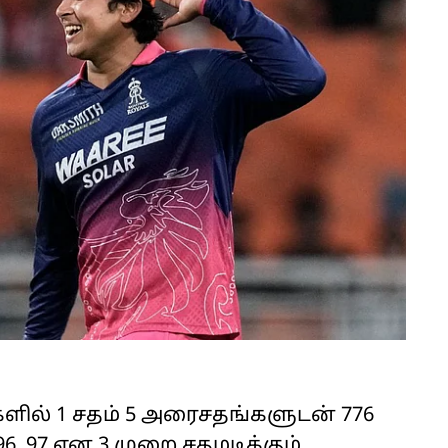
டிகளில் 1 சதம் 5 அரைசதங்களுடன் 776
96, 97 என 3 முறை சதமடிக்கும்