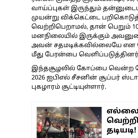
வாய்ப்புகள் இருந்தும் தன்ன
முயன்று விக்கெட்டை பறிகொடுத
வெற்றிபெறாமல், தான் பெறும் 10
மனநிலையில் இருக்கும் அவனுடைய
அவன் சதமடிக்கவில்லையே என 
மீது பேரன்பை வெளிப்படுத்தினர்
இந்தசூழலில் கோப்பை வென்ற கேப
2026 ஐபிஎல் சீசனின் சூப்பர் ஸ்ட
புகழாரம் சூட்டியுள்ளார்.
எல்லை ம
வெற்றி
தடியடி!