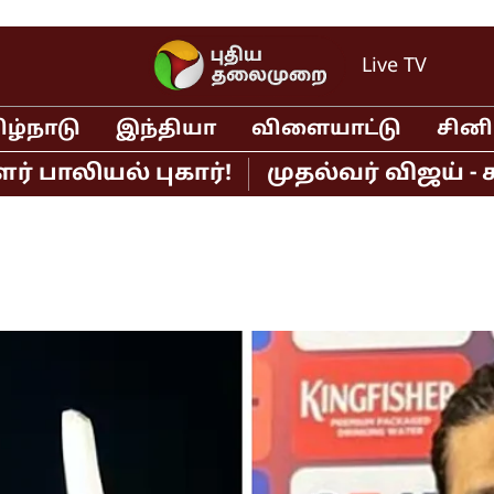
Live TV
ிழ்நாடு
இந்தியா
விளையாட்டு
சின
யல் புகார்!
முதல்வர் விஜய் - சங்கீ