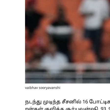
vaibhav sooryavanshi
நடந்து முடிந்த சீசனில் 16 போட்
ரன்கள் குவித்த சூர்யவன்ஷி, 93, 