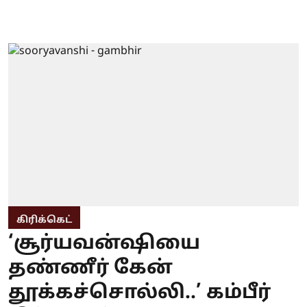
கிரிக்கெட்
‘சூர்யவன்ஷியை
தண்ணீர் கேன்
தூக்கச்சொல்லி..’ கம்பீர்