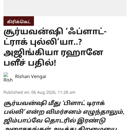
கிரிக்கெட்
சூர்யவன்ஷி ‘ஃப்ளாட்-
ட்ராக் புல்லி’யா..?
அஜிங்கியா ரஹானே
பளீச் பதில்!
Rishan Vengai
Published on
:
06 Aug 2026, 11:28 am
சூர்யவன்ஷி மீது ‘பிளாட் டிராக்
பல்லி’ என்ற விமர்சனம் எழுந்தாலும்,
ஜிம்பாப்வே தொடரில் இரண்டு
அரைசதங்கள் அடித்து திறமையை