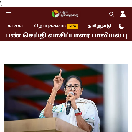
\
சுடச்சுட
சிறப்புக்களம்
தமிழ்நாடு
இந்
ெய்தி வாசிப்பாளர் பாலியல் புகார்!