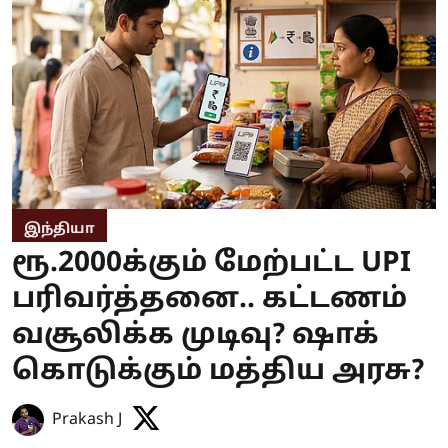
இந்தியா
ரூ.2000க்கும் மேற்பட்ட UPI
பரிவர்த்தனை.. கட்டணம்
வசூலிக்க முடிவு? ஷாக்
கொடுக்கும் மத்திய அரசு?
Prakash J