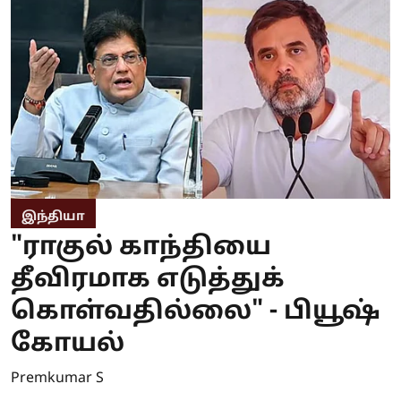
இந்தியா
"ராகுல் காந்தியை
தீவிரமாக எடுத்துக்
கொள்வதில்லை" - பியூஷ்
கோயல்
Premkumar S