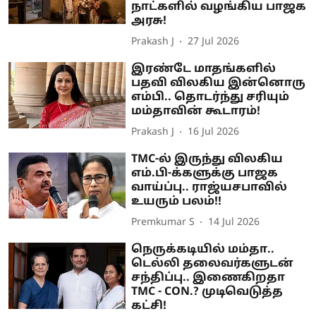
நாட்களில் வழங்கிய பாஜக
அரசு!
Prakash J
27 Jul 2026
இரண்டே மாதங்களில்
பதவி விலகிய இன்னொரு
எம்பி.. தொடர்ந்து சரியும்
மம்தாவின் கூடாரம்!
Prakash J
16 Jul 2026
TMC-ல் இருந்து விலகிய
எம்.பி-க்களுக்கு பாஜக
வாய்ப்பு.. ராஜ்யசபாவில்
உயரும் பலம்!!
Premkumar S
14 Jul 2026
நெருக்கடியில் மம்தா..
டெல்லி தலைவர்களுடன்
சந்திப்பு.. இணைகிறதா
TMC - CON.? முடிவெடுத்த
கட்சி!