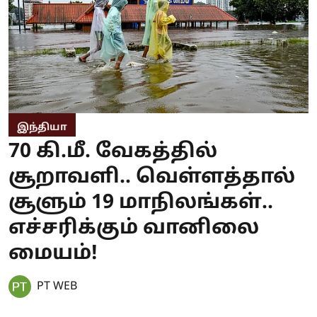
இந்தியா
70 கி.மீ. வேகத்தில்
சூறாவளி.. வெள்ளத்தால்
சூளும் 19 மாநிலங்கள்..
எச்சரிக்கும் வானிலை
மையம்!
PT WEB