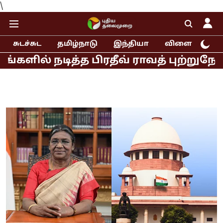
\
சுடச்சுட
தமிழ்நாடு
இந்தியா
விளையாட்டு
 நடித்த பிரதீவ் ராவத் புற்றுநோய் பாத