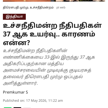
திரௌபதி முர்மு, உச்சநீதிமன்றம்
pt web
இந்தியா
உச்சநீதிமன்ற நீதிபதிகள்
37 ஆக உயர்வு.. காரணம்
என்ன?
உச்சநீதிமன்ற நீதிபதிகளின்
எண்ணிக்கையை 33-இல் இருந்து 37 ஆக
அதிகரிப்பதற்கான மத்திய
அமைச்சரவையின் முடிவுக்கு குடியரசுத்
தலைவர் திரௌபதி முர்மு ஒப்புதல்
அளித்துள்ளார்.
Premkumar S
Published on
:
17 May 2026, 11:22 am