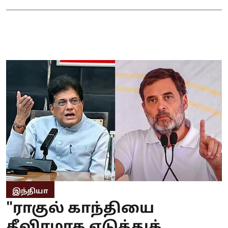
இந்தியா
"ராகுல் காந்தியை
தீவிரமாக எடுத்துக்