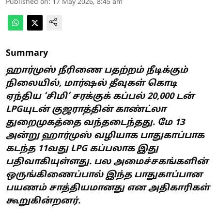
Published on
:
17 May 2026, 8:45 am
Summary
ஹார்முஸ் நீரிணை பதற்றம் நீடிக்கும்
நிலையில், மார்ஷல் தீவுகள் கொடி
ஏந்திய ‘சிமி’ சரக்குக் கப்பல் 20,000 டன்
LPGயுடன் குஜராத்தின் காண்ட்லா
துறைமுகத்தை வந்தடைந்தது. மே 13
அன்று ஹார்முஸ் வழியாக பாதுகாப்பாக
கடந்த 11வது LPG கப்பலாக இது
பதிவாகியுள்ளது. பல அமைச்சகங்களின்
ஒருங்கிணைப்பால் இந்த பாதுகாப்பான
பயணம் சாத்தியமானது என அதிகாரிகள்
கூறுகின்றனர்.