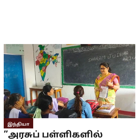
இந்தியா
”அரசுப் பள்ளிகளில்