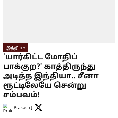
இந்தியா
'யார்கிட்ட மோதிப்
பாக்குற?' காத்திருந்து
அடித்த இந்தியா.. சீனா
ரூட்டிலேயே சென்று
சம்பவம்!
Prakash J