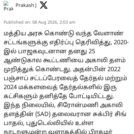
Prakash J
Published on
:
08 Aug 2026, 2:03 am
மத்திய அரசு கொண்டு வந்த வேளாண்
சட்டங்களுக்கு எதிர்ப்பு தெரிவித்து, 2020-
இல் பாஜகவுடனான தனது 25
ஆண்டுகால கூட்டணியை அகாலி தளம்
முறித்துக் கொண்டது. அதன்பின் 2022
பஞ்சாப் சட்டப்பேரவைத் தேர்தல் மற்றும்
2024 மக்களவைத் தேர்தல்களில் இரு
கட்சிகளும் தனித்தே போட்டியிட்டது.
இந்த நிலையில், சிரோன்மணி அகாலி
தளத்தின் (SAD) தலைவரான சுக்பிர் சிங்
பாதல், புதுடெல்லியில் உள்ள
நாடாளுமன்ற வளாகத்தில் பிரதமர்