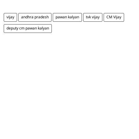
vijay
andhra pradesh
pawan kalyan
tvk vijay
CM Vijay
deputy cm pawan kalyan