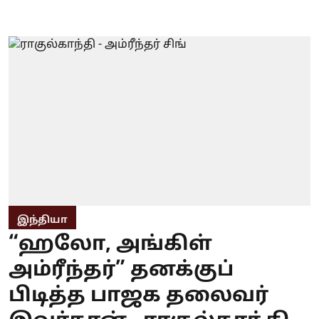
இந்தியா
“ஹலோ, அங்கிள்
அம்ரீந்தர்” தனக்குப்
பிடித்த பாஜக தலைவர்