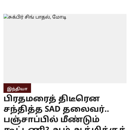
இந்தியா
பிரதமரைத் திடீரென
சந்தித்த SAD தலைவர்..
பஞ்சாப்பில் மீண்டும்