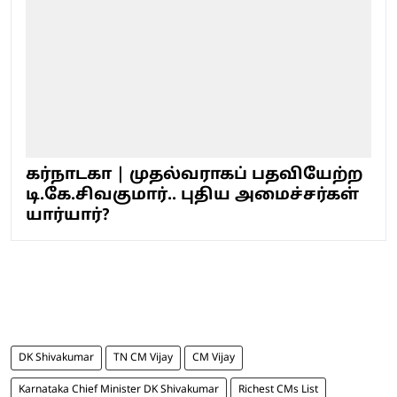
கர்நாடகா | முதல்வராகப் பதவியேற்ற
டி.கே.சிவகுமார்.. புதிய அமைச்சர்கள்
யார்யார்?
DK Shivakumar
TN CM Vijay
CM Vijay
Karnataka Chief Minister DK Shivakumar
Richest CMs List