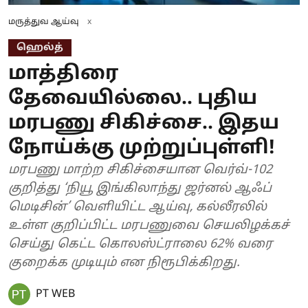
மருத்துவ ஆய்வு
x
ஹெல்த்
மாத்திரை
தேவையில்லை.. புதிய
மரபணு சிகிச்சை.. இதய
நோய்க்கு முற்றுப்புள்ளி!
மரபணு மாற்ற சிகிச்சையான வெர்வ்-102
குறித்து ‘நியூ இங்கிலாந்து ஜர்னல் ஆஃப்
மெடிசின்’ வெளியிட்ட ஆய்வு, கல்லீரலில்
உள்ள குறிப்பிட்ட மரபணுவை செயலிழக்கச்
செய்து கெட்ட கொலஸ்ட்ராலை 62% வரை
குறைக்க முடியும் என நிரூபிக்கிறது.
PT WEB