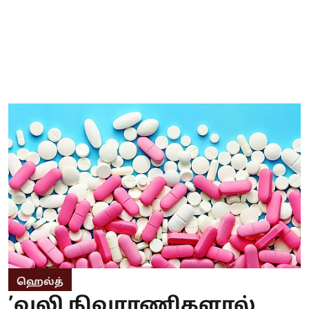
ஹெல்த்
’வலி நிவாரணிகளால்