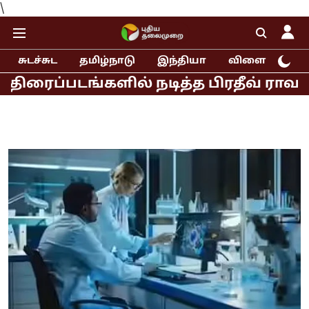
\
சுடச்சுட
தமிழ்நாடு
இந்தியா
விளையாட்டு
ிரைப்படங்களில் நடித்த பிரதீவ் ராவத் 