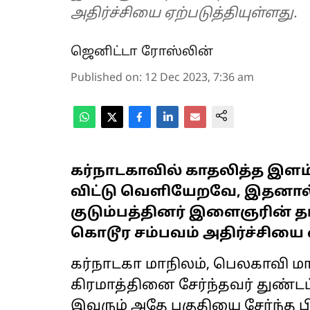
அதிர்ச்சியை ஏற்படுத்தியுள்ளது.
ஜெனிட்டா ரோஸ்லின்
Published on
:
12 Dec 2023, 7:36 am
கர்நாடகாவில் காதலித்த இள
விட்டு வெளியேறவே, இதனால
குடும்பத்தினர் இளைஞரின் த
கொடூர சம்பவம் அதிர்ச்சியை ஏ
கர்நாடகா மாநிலம், பெலகாவி ம
கிரமாத்தினை சேர்ந்தவர் துண்டப்
இவரும் அதே பகுதியை சேர்ந்த பி