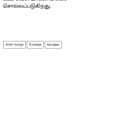
சொல்லப்படுகிறது.
Actor Suriya
R J balaji
karuppu