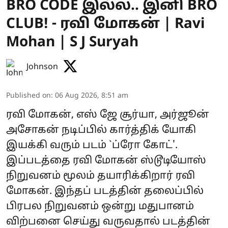
BRO CODE இல்ல.. இனி BRO
CLUB! - ரவி மோகன் | Ravi
Mohan | S J Suryah
Johnson
Published on
:
06 Aug 2026, 8:51 am
ரவி மோகன், எஸ் ஜே சூர்யா, அர்ஜூன்
அசோகன் நடிப்பில் கார்த்திக் யோகி
இயக்கி வரும் படம் `ப்ரோ கோட்'.
இப்படத்தை ரவி மோகன் ஸ்டூடியோஸ்
நிறுவனம் மூலம் தயாரிக்கிறார் ரவி
மோகன். இந்தப் படத்தின் தலைப்பில்
பிரபல நிறுவனம் ஒன்று மதுபானம்
விற்பனை செய்து வருவதால் படத்தின்