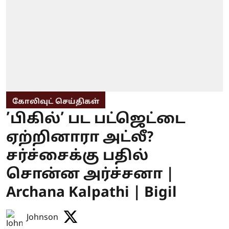
கோலிவுட் செய்திகள்
’பிகில்’ பட பட்ஜெட்டை
ஏற்றினாரா அட்லீ?
சர்ச்சைக்கு பதில்
சொன்ன அர்ச்சனா |
Archana Kalpathi | Bigil
Johnson