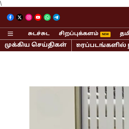
\
சுடச்சுட
சிறப்புக்களம்
தம
முக்கிய செய்திகள்
ன் உள்ளிட்ட திரைப்படங்களில் நடித்த 