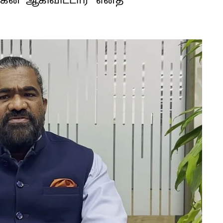
கன்' ஆகிவிட்டார்" எனத்