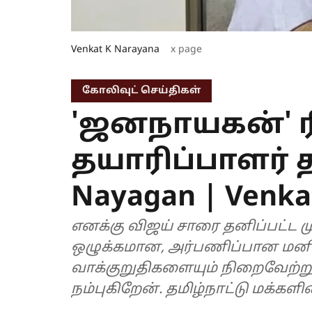
Venkat K Narayana
x page
கோலிவுட் செய்திகள்
'ஜனநாயகன்' ர
தயாரிப்பாளர் த
Nayagan | Venka
எனக்கு விஜய் சாரை தனிப்பட்ட மு
ஒழுக்கமான, அர்பணிப்பான மனித
வாக்குறுதிகளையும் நிறைவேற்று
நம்புகிறேன். தமிழ்நாட்டு மக்கள