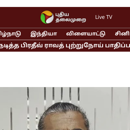
Live TV
ிழ்நாடு
இந்தியா
விளையாட்டு
சின
பிரதீவ் ராவத் புற்றுநோய் பாதிப்பால் 