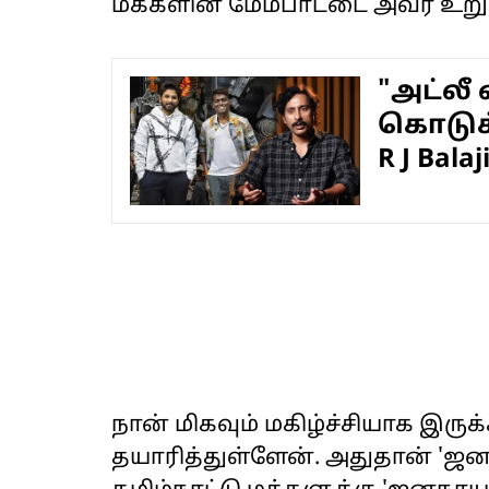
மக்களின் மேம்பாட்டை அவர் உறு
"அட்லீ
கொடுக்
R J Bala
நான் மிகவும் மகிழ்ச்சியாக இரு
தயாரித்துள்ளேன். அதுதான் '