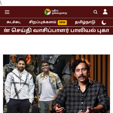
\
சுடச்சுட
சிறப்புக்களம்
தமிழ்நாடு
இந்
தி வாசிப்பாளர் பாலியல் புகார்!
முதல