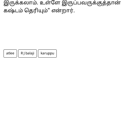
இருக்கலாம். உள்ளே இருப்பவருக்குத்தான்
கஷ்டம் தெரியும்" என்றார்.
atlee
R J balaji
karuppu