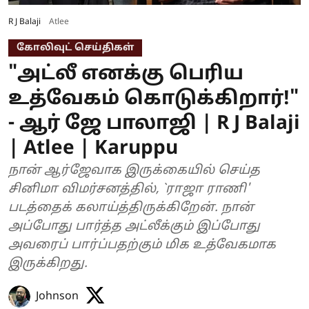
R J Balaji
Atlee
கோலிவுட் செய்திகள்
"அட்லீ எனக்கு பெரிய
உத்வேகம் கொடுக்கிறார்!"
- ஆர் ஜே பாலாஜி | R J Balaji
| Atlee | Karuppu
நான் ஆர்ஜேவாக இருக்கையில் செய்த
சினிமா விமர்சனத்தில், `ராஜா ராணி'
படத்தைக் கலாய்த்திருக்கிறேன். நான்
அப்போது பார்த்த அட்லீக்கும் இப்போது
அவரைப் பார்ப்பதற்கும் மிக உத்வேகமாக
இருக்கிறது.
Johnson