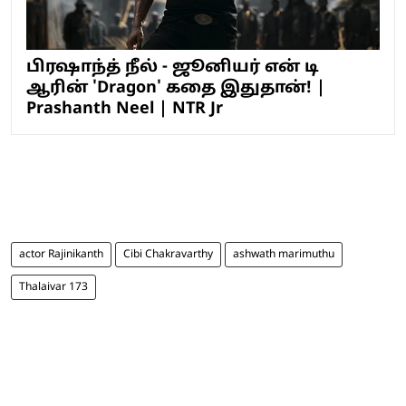
பிரஷாந்த் நீல் - ஜூனியர் என் டி
ஆரின் 'Dragon' கதை இதுதான்! |
Prashanth Neel | NTR Jr
actor Rajinikanth
Cibi Chakravarthy
ashwath marimuthu
Thalaivar 173