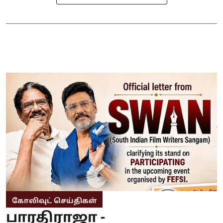
கோலிவுட் செய்திகள்
பாரதிராஜா -