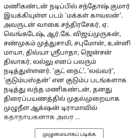
மணிகண்டன் நடிப்பில் சந்தோஷ் குமார்
இயக்கியுள்ள படம் `மக்கள் காவலன்'.
அவருடன் வாகை சந்திரசேகர், ஏ.
வெங்கடேஷ், ஆர்.கே. விஜய்முருகன்,
சண்முகம் முத்துசாமி, சபுமோன், உன்னி
மாயா, திவ்யா ஸ்ரீபாதா, ஜென்சன்
திவாகர், லல்லு எனப் பலரும்
நடித்துள்ளனர். ’குட் நைட்’, ’லவ்வர்’,
’குடும்பஸ்தன்’ என குடும்ப படங்களாக
நடித்து வந்த மணிகண்டன், தனது
திரைப்பயணத்தில் முதல்முறையாக
முழுநீள ஆக்‌ஷன் டிராமாவில்
கதாநாயகனாக அவர ...
முழுமையாகப் படிக்க