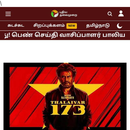
\
சுடச்சுட
சிறப்புக்களம்
தமிழ்நாடு
இந்
் செய்தி வாசிப்பாளர் பாலியல் புகார்!