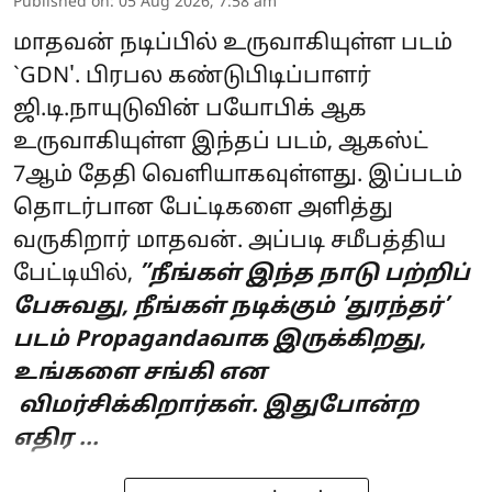
Published on
:
05 Aug 2026, 7:58 am
மாதவன் நடிப்பில் உருவாகியுள்ள படம்
`GDN'. பிரபல கண்டுபிடிப்பாளர்
ஜி.டி.நாயுடுவின் பயோபிக் ஆக
உருவாகியுள்ள இந்தப் படம், ஆகஸ்ட்
7ஆம் தேதி வெளியாகவுள்ளது. இப்படம்
தொடர்பான பேட்டிகளை அளித்து
வருகிறார் மாதவன். அப்படி சமீபத்திய
பேட்டியில்,
”நீங்கள் இந்த நாடு பற்றிப்
பேசுவது, நீங்கள் நடிக்கும் ’துரந்தர்’
படம் Propagandaவாக இருக்கிறது,
உங்களை சங்கி என
விமர்சிக்கிறார்கள். இதுபோன்ற
எதிர ...